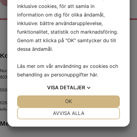
inklusive cookies, för att samla in
information om dig för olika ändamål,
inklusive: bättre användarupplevelse,
funktionalitet, statistik och marknadsföring.
Genom att klicka på "OK" samtycker du till
dessa ändamål.
Kontaktinformation
Läs mer om vår användning av cookies och
Norra kungsgatan 11
behandling av personuppgifter
här
.
80320 Gävle
VISA
DETALJER
5590709852
JA
NEJ
OK
JA
NEJ
026-12 88 00
info@epigavle.se
NÖDVÄNDIG
INSTÄLLNINGAR
AVVISA ALLA
Meny
JA
NEJ
JA
NEJ
MARKNADSFÖRING
STATISTIK